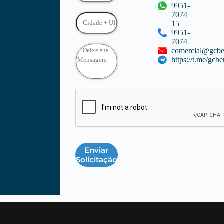
9951-
7074
15
9951-
7074
comercial@gcbe
https://t.me/gcbe
Enviar
Solicitação