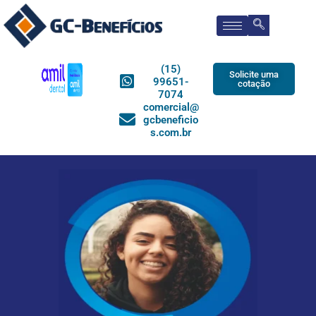
(15)
Solicite uma
99651-
cotação
7074
comercial@
gcbeneficio
s.com.br