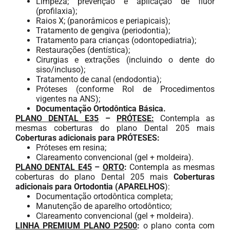
Limpeza; prevenção e aplicação de flúor
(profilaxia);
Raios X; (panorâmicos e periapicais);
Tratamento de gengiva (periodontia);
Tratamento para crianças (odontopediatria);
Restaurações (dentística);
Cirurgias e extrações (incluindo o dente do
siso/incluso);
Tratamento de canal (endodontia);
Próteses (conforme Rol de Procedimentos
vigentes na ANS);
Documentação Ortodôntica Básica.
PLANO DENTAL E35
–
PRÓTESE:
Contempla as
mesmas coberturas do plano Dental 205 mais
Coberturas adicionais para
PRÓTESES:
Próteses em resina;
Clareamento convencional (gel + moldeira).
PLANO DENTAL E45
–
ORTO
:
Contempla as mesmas
coberturas do plano Dental 205 mais
Coberturas
adicionais para Ortodontia (
APARELHOS
):
Documentação ortodôntica completa;
Manutenção de aparelho ortodôntico;
Clareamento convencional (gel + moldeira).
LINHA PREMIUM PLANO P2500
:
o plano conta com